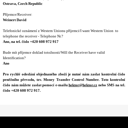
Ostrava, Czech Republic
Příjemce/Receiver:
Weinert David
Telefonické oznámení z Western Unionu příjemci/I want Western Union to
telephone the receiver - Telephone Nr.?
Ano, na tel. číslo +420 608 972 917
Bude mít příjemce doklad totožnosti/Will the Receiver have valid
Identification?
Ano
Pro rychlé odeslání objednaného zboží je nutné nám zaslat kontrolní číslo
peněžního převodu, tzv. Money Transfer Control Number. Toto kontrolní
číslo nám můžete zaslat pomocí e-mailu
hektor@hektor.cz
nebo SMS na tel.
číslo +420 608 972 917
.
Z
á