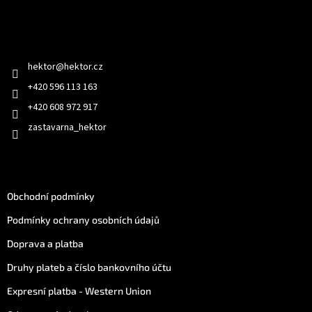
p
a
Kontakt
t
í
hektor
@
hektor.cz
+420 596 113 163
+420 608 972 917
zastavarna_hektor
Jak nakoupit
Obchodní podmínky
Podmínky ochrany osobních údajů
Doprava a platba
Druhy plateb a číslo bankovního účtu
Expresní platba - Western Union