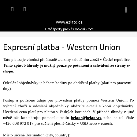
Přejít
Nákupn
na
obsah
košík
www.ezlato.cz
zlaté šperky pro Vás 365 dní v roce
Expresní platba - Western Union
Tato platba je vhodná při úhradě z ciziny s dodáním zboží v České republice.
Tento způsob úhrady je možný pouze po potvrzení a schválení ze strany e-
shopu.
Odeslání objednávky je během hodiny po obdržení platby (platí pro pracovní
dny).
Postup a potřebné údaje pro provedení platby pomocí Western Union: Po
vybrání zboží a odeslání objednávky obdržíte e-mail s kopii objednávky.
Uvedená cena platí pro platbu v českých korunách. V případě úhrady v jiné
měně nás kontaktujte
pomocí e-mailu
hektor@hektor.cz
nebo na tel. čísle
+420 608 972 917 pro sdělení přesné částky v USD nebo v eurech.
Místo určení/Destination (city, country):