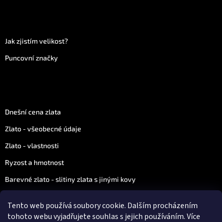
Více informací
Jak zjistím velikost?
Puncovní značky
Vše o zlatu
Dnešní cena zlata
Zlato - všeobecné údaje
Zlato - vlastnosti
Ryzost a hmotnost
Barevné zlato - slitiny zlata s jinými kovy
Zajímavosti ze světa zlata a diamantů
Tento web používá soubory cookie. Dalším procházením
Znamení zvěrokruhu
tohoto webu vyjadřujete souhlas s jejich používáním. Více