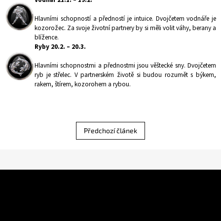
Hlavními schopností a předností je intuice. Dvojčetem vodnáře je
kozorožec. Za svoje životní partnery by si měli volit váhy, berany a
blížence.
Ryby 20.2. – 20.3.
Hlavními schopnostmi a přednostmi jsou věštecké sny. Dvojčetem
ryb je střelec. V partnerském životě si budou rozumět s býkem,
rakem, štírem, kozorohem a rybou.
Předchozí článek
Z
á
p
a
Kontakt
t