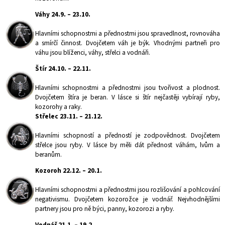
Váhy 24.9. – 23.10.
Hlavními schopnostmi a přednostmi jsou spravedlnost, rovnováha
a smírčí činnost. Dvojčetem váh je býk. Vhodnými partneři pro
váhu jsou blíženci, váhy, střelci a vodnáři.
Štír 24.10. – 22.11.
Hlavními schopnostmi a přednostmi jsou tvořivost a plodnost.
Dvojčetem štíra je beran. V lásce si štír nejčastěji vybírají ryby,
kozorohy a raky.
Střelec 23.11. – 21.12.
Hlavními schopností a předností je zodpovědnost. Dvojčetem
střelce jsou ryby. V lásce by měli dát přednost váhám, lvům a
beranům.
Kozoroh 22.12. – 20.1.
Hlavními schopnostmi a přednostmi jsou rozlišování a pohlcování
negativismu. Dvojčetem kozorožce je vodnář. Nejvhodnějšími
partnery jsou pro ně býci, panny, kozorozi a ryby.
Vodnář 21.1. – 19.2.