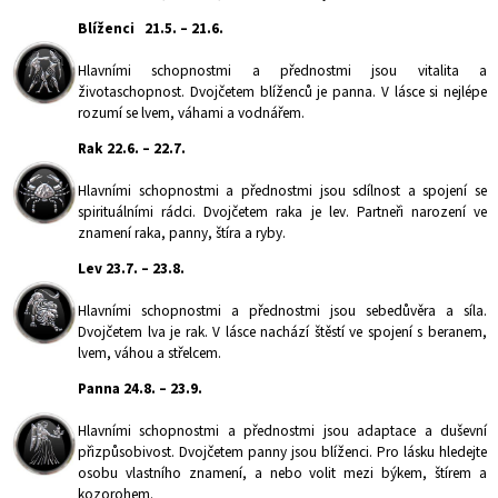
Blíženci 21.5. – 21.6.
Hlavními schopnostmi a přednostmi jsou vitalita a
životaschopnost. Dvojčetem blíženců je panna. V lásce si nejlépe
rozumí se lvem, váhami a vodnářem.
Rak 22.6. – 22.7.
Hlavními schopnostmi a přednostmi jsou sdílnost a spojení se
spirituálními rádci. Dvojčetem raka je lev. Partneři narození ve
znamení raka, panny, štíra a ryby.
Lev 23.7. – 23.8.
Hlavními schopnostmi a přednostmi jsou sebedůvěra a síla.
Dvojčetem lva je rak. V lásce nachází štěstí ve spojení s beranem,
lvem, váhou a střelcem.
Panna 24.8. – 23.9.
Hlavními schopnostmi a přednostmi jsou adaptace a duševní
přizpůsobivost. Dvojčetem panny jsou blíženci. Pro lásku hledejte
osobu vlastního znamení, a nebo volit mezi býkem, štírem a
kozorohem.