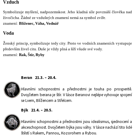
Vzduch
Symbolizuje myšlení, nadpozemskost. Jeho kladná síle povznáší člověka nad
živočicha. Žádné ze vzdušných znamení nemá za symbol zvíře.
znamení:
Blíženec,
Váha, Vodnář
Voda
Ženský princip, symbolizuje tedy city. Proto ve vodních znameních vystupuje
především živel citu. Duše je vždy plná a šíří všude své vody.
znamení:
Rak, Štír, Ryby
Beran 21.3. – 20.4.
Hlavními schopnostmi a přednostmi je touha po prosperitě.
Dvojčetem berana je štír. V lásce Beranovi nejlépe vyhovuje spojení
se Lvem, Blížencem a Střelcem.
Býk 21.4. – 20.5.
Hlavními schopnostmi a přednostmi jsou idealismus, sjednocení a
akceschopnost. Dvojčetem býka jsou váhy. V lásce nachází tito lidé
štěstí s Rakem, Pannou, Kozorohem a Rybou.