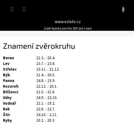
Přejít
Nákupn
na
obsah
košík
www.ezlato.cz
zlaté šperky pro Vás 365 dní v roce
Znamení zvěrokruhu
Beran
21.3. - 20.4.
Lev
23.7. - 23.8.
Střelec
23.11. - 21.12.
Býk
21.4. - 20.5.
Panna
24.8. - 23.9.
Kozoroh
22.12. - 20.1.
Blíženci
21.5. - 21.6.
Váhy
24.9. - 23.10.
Vodnář
21.1. - 19.2.
Rak
22.6. - 22.7.
Štír
24.10. - 2.11.
Ryby
20.2. - 20.3