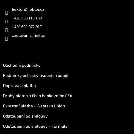
í
hektor
@
hektor.cz
+420 596 113 163
+420 608 972 917
zastavarna_hektor
Jak nakoupit
Obchodní podmínky
Podmínky ochrany osobních údajů
Doprava a platba
Druhy plateb a číslo bankovního účtu
Expresní platba - Western Union
Odstoupení od smlouvy
Odstoupení od smlouvy - Formulář