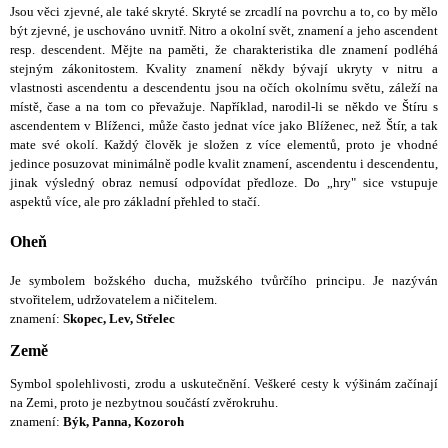
Jsou věci zjevné, ale také skryté. Skryté se zrcadlí na povrchu a to, co by mělo
být zjevné, je uschováno uvnitř. Nitro a okolní svět, znamení a jeho ascendent
resp. descendent. Mějte na paměti, že charakteristika dle znamení podléhá
stejným zákonitostem. Kvality znamení někdy bývají ukryty v nitru a
vlastnosti ascendentu a descendentu jsou na očích okolnímu světu, záleží na
místě, čase a na tom co převažuje. Například, narodil-li se někdo ve Štíru s
ascendentem v Blíženci, může často jednat více jako Blíženec, než Štír, a tak
mate své okolí. Každý člověk je složen z více elementů, proto je vhodné
jedince posuzovat minimálně podle kvalit znamení, ascendentu i descendentu,
jinak výsledný obraz nemusí odpovídat předloze. Do „hry" sice vstupuje
aspektů více, ale pro základní přehled to stačí.
Oheň
Je symbolem božského ducha, mužského tvůrčího principu. Je nazýván
stvořitelem, udržovatelem a ničitelem.
znamení:
Skopec, Lev,
Střelec
Země
Symbol spolehlivosti, zrodu a uskutečnění. Veškeré cesty k výšinám začínají
na Zemi, proto je nezbytnou součástí zvěrokruhu.
znamení:
Býk, Panna,
Kozoroh