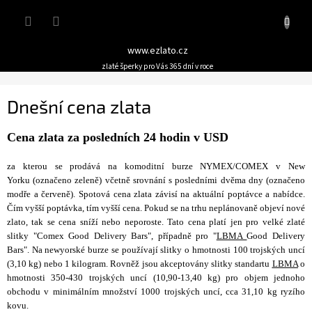
Přejít
Nákupn
na
obsah
košík
www.ezlato.cz
zlaté šperky pro Vás 365 dní v roce
Dnešní cena zlata
Cena zlata za posledních 24 hodin v USD
za kterou se prodává na komoditní burze NYMEX/COMEX v New
Yorku (označeno zeleně) včetně srovnání s posledními dvěma dny (označeno
modře a červeně). Spotová cena zlata závisí na aktuální poptávce a nabídce.
Čím vyšší poptávka, tím vyšší cena. Pokud se na trhu neplánovaně objeví nové
zlato, tak se cena sníží nebo neporoste. Tato cena platí jen pro velké zlaté
slitky "Comex Good Delivery Bars", případně pro "
LBMA
Good Delivery
Bars". Na newyorské burze se používají slitky o hmotnosti 100 trojských uncí
(3,10 kg) nebo 1 kilogram. Rovněž jsou akceptovány slitky standartu
LBMA
o
hmotnosti 350-430 trojských uncí (10,90-13,40 kg) pro objem jednoho
obchodu v minimálním množství 1000 trojských uncí, cca 31,10 kg ryzího
kovu.