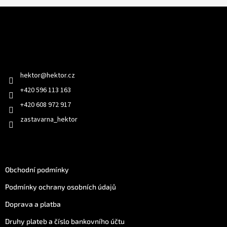
Z
á
p
a
Kontakt
t
í
hektor
@
hektor.cz
+420 596 113 163
+420 608 972 917
zastavarna_hektor
Jak nakoupit
Obchodní podmínky
Podmínky ochrany osobních údajů
Doprava a platba
Druhy plateb a číslo bankovního účtu