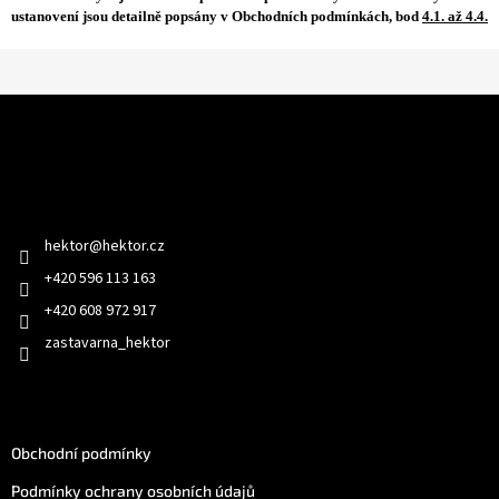
ustanovení jsou detailně popsány v Obchodních podmínkách, bod
4.1. až 4.4.
Z
á
p
a
Kontakt
t
í
hektor
@
hektor.cz
+420 596 113 163
+420 608 972 917
zastavarna_hektor
Jak nakoupit
Obchodní podmínky
Podmínky ochrany osobních údajů