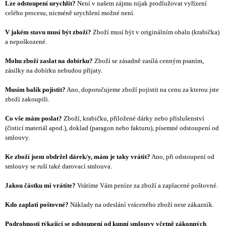
Lze odstoupení urychlit?
Není v našem zájmu nijak prodlužovat vyřízení
celého procesu, nicméně urychlení možné není.
V jakém stavu musí být zboží?
Zboží musí být v originálním obalu (krabička)
a nepoškozené.
Mohu zboží zaslat na dobírku?
Zboží se zásadně zasílá cenným psaním,
zásilky na dobírku nebudou přijaty.
Musím balík pojistit?
Ano, doporučujeme zboží pojistit na cenu za kterou jste
zboží zakoupili.
Co vše mám poslat?
Zboží, krabičku, přiložené dárky nebo příslušenství
(čisticí materiál apod.), doklad (paragon nebo fakturu), písemné odstoupení od
smlouvy.
Ke zboží jsem obdržel dárek/y, mám je taky vrátit?
Ano, při odstoupení od
smlouvy se ruší také darovací smlouva.
Jakou částku mi vrátíte?
Vrátíme Vám peníze za zboží a zaplacené poštovné.
Kdo zaplatí poštovné?
Náklady na odeslání vráceného zboží nese zákazník.
Podrobnosti týkající se odstoupení od kupní smlouvy včetně zákonných