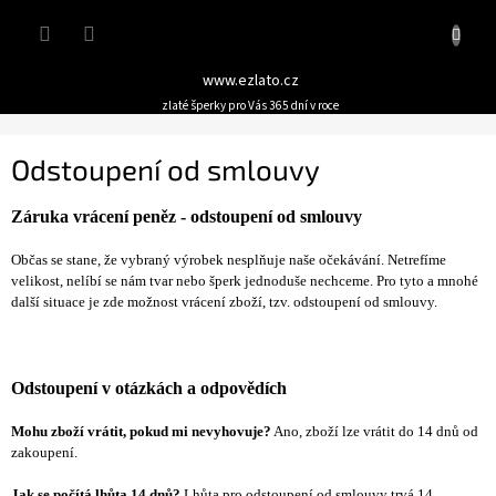
Přejít
Nákupn
na
obsah
košík
www.ezlato.cz
zlaté šperky pro Vás 365 dní v roce
Odstoupení od smlouvy
Záruka vrácení peněz - odstoupení od smlouvy
Občas se stane, že vybraný výrobek nesplňuje naše očekávání. Netrefíme
velikost, nelíbí se nám tvar nebo šperk jednoduše nechceme. Pro tyto a mnohé
další situace je zde možnost vrácení zboží, tzv. odstoupení od smlouvy.
Odstoupení v otázkách a odpovědích
Mohu zboží vrátit, pokud mi nevyhovuje?
Ano, zboží lze vrátit do 14 dnů od
zakoupení.
Jak se počítá lhůta 14 dnů?
Lhůta pro odstoupení od smlouvy trvá 14