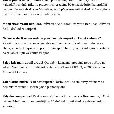
kalendářních dnů, nikoliv pracovních, a začíná běžet následující kalendářní
den po převzetí zboží spotřebitelem, např. převezmete-li si zboží v úterý, doba
pro odstoupení se počítá od středy včetně.
Mohu zboží vrátit bez udání důvodu?
Ano, zboží lze vrátit bez udání důvodu
do 14 dnů od zakoupení.
Na které zboží se nevztahuje právo na odstoupení od kupní smlouvy?
Ze zákona spotřebitel nemůže odstoupit zejména od smlouvy: o dodávce
zboží, které bylo upraveno podle přání spotřebitele, například výroba prstenu
na zakázku, úprava velikosti apod.
Jak a kde mám zboží vrátit?
Osobně v kamenné prodejně nebo poštou na
adresu Weiniger, s.r.o. oddělení reklamací, Zámecká 8/169, 70200 Ostrava-
Moravská Ostrava.
Jak dlouho budete řešit odstoupení?
Odstoupení od smlouvy řešíme v co
nejkratším termínu. Běžně jde o jednotky dní.
Kdy dostanu peníze?
Peníze se snažíme vrátit v co nejkratším termínu, běžně
během 24-48 hodin, nejpozději do 14 dnů od přijetí zboží a odstoupení od
smlouvy.