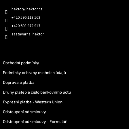
í
hektor
@
hektor.cz
+420 596 113 163
+420 608 972 917
zastavarna_hektor
Jak nakoupit
Obchodní podmínky
Podmínky ochrany osobních údajů
Doprava a platba
Druhy plateb a číslo bankovního účtu
Expresní platba - Western Union
Odstoupení od smlouvy
Odstoupení od smlouvy - Formulář