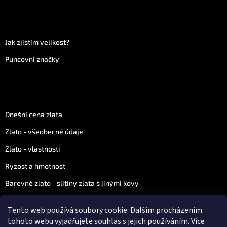
Více informací
Jak zjistím velikost?
Puncovní značky
Vše o zlatu
Dnešní cena zlata
Zlato - všeobecné údaje
Zlato - vlastnosti
Ryzost a hmotnost
Barevné zlato - slitiny zlata s jinými kovy
Zajímavosti ze světa zlata a diamantů
Tento web používá soubory cookie. Dalším procházením
Znamení zvěrokruhu
tohoto webu vyjadřujete souhlas s jejich používáním. Více