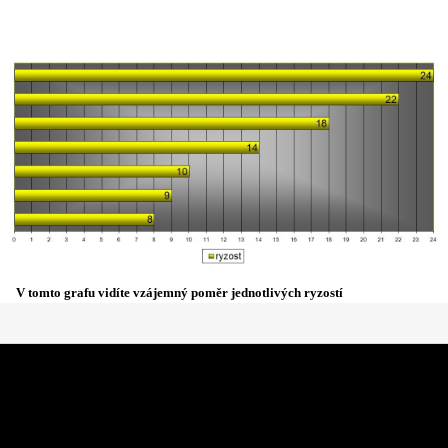
V tomto grafu vidíte vzájemný poměr jednotlivých ryzostí
Z
á
p
a
Kontakt
t