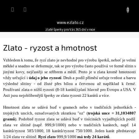
Přejít
Nákupn
na
obsah
košík
www.ezlato.cz
zlaté šperky pro Vás 365 dní v roce
Zlato - ryzost a hmotnost
Vzhledem k tomu, že ryzí zlato je nevhodné pro výrobu šperků, neboť je velmi
měkké a snadno se deformuje, tak se pro výrobu často používá ve formě slitin s
jinými kovy, nejčastěji se stříbrem a mědí. Proto je u zlata kromě hmotnosti
vždy určující i
údaj o jeho ryzosti
. Druh a podíl příměsí určuje tvrdost a barvu
výsledné slitiny - od žluté přes bílou a červenou až například k černé.
Používaní zlata o nižší ryzosti (8-18 karátů) platí hlavně pro Evropu a USA. V
Asii jsou nejoblíbenější šperky
ze zlata ryzosti 22 karátů a více.
Hmotnost zlata se udává buď v gramech nebo v tradičních jednotkách -
trojských uncích
, označovaných zkratkou "oz" (
trojská unce = 31,1034807
gramů
). Podobně ryzost zlata se udává buď v tisícinách vyjadřujících podíl
zlata ve slitině (např. 999,9/1000) nebo v tradičních karátech, např. 14
karátů/ryzost 585/1000, 18 karátů/ryzost 750/1000. Jeden karát představuje
1/24 zlata ve slitině.
Ryzí zlato
999,9/1000
má tedy 24 karátů
.