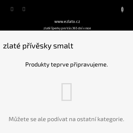
Přejít
Nákupn
na
obsah
košík
www.ezlato.cz
zlaté šperky pro Vás 365 dní v roce
zlaté přívěsky smalt
Produkty teprve připravujeme.
Můžete se ale podívat na ostatní kategorie.