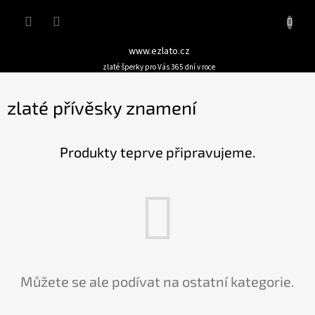
Přejít
Nákupn
na
obsah
košík
www.ezlato.cz
zlaté šperky pro Vás 365 dní v roce
zlaté přívěsky znamení
Produkty teprve připravujeme.
Můžete se ale podívat na ostatní kategorie.