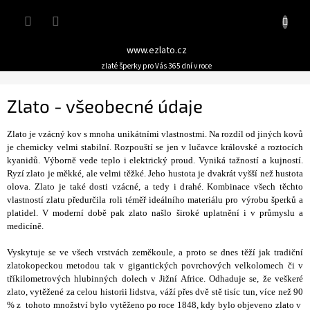
Přejít
Nákupn
na
obsah
košík
www.ezlato.cz
zlaté šperky pro Vás 365 dní v roce
Zlato - všeobecné údaje
Zlato je vzácný kov s mnoha unikátními vlastnostmi. Na rozdíl od jiných kovů
je chemicky velmi stabilní. Rozpouští se jen v lučavce královské a roztocích
kyanidů. Výborně vede teplo i elektrický proud. Vyniká tažností a kujností.
Ryzí zlato je měkké, ale velmi těžké. Jeho hustota je dvakrát vyšší než hustota
olova. Zlato je také dosti vzácné, a tedy i drahé. Kombinace všech těchto
vlastností zlatu předurčila roli téměř ideálního materiálu pro výrobu šperků a
platidel. V moderní době pak zlato našlo široké uplatnění i v průmyslu a
medicíně.
Vyskytuje se ve všech vrstvách zeměkoule, a proto se dnes těží jak tradiční
zlatokopeckou metodou tak v gigantických povrchových velkolomech či v
tříkilometrových hlubinných dolech v Jižní Africe. Odhaduje se, že veškeré
zlato, vytěžené za celou historii lidstva, váží přes dvě stě tisíc tun, více než 90
% z tohoto množství bylo vytěženo po roce 1848, kdy bylo objeveno zlato v