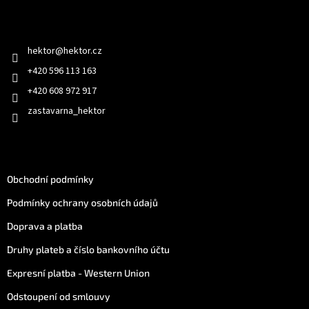
a
Kontakt
t
í
hektor
@
hektor.cz
+420 596 113 163
+420 608 972 917
zastavarna_hektor
Jak nakoupit
Obchodní podmínky
Podmínky ochrany osobních údajů
Doprava a platba
Druhy plateb a číslo bankovního účtu
Expresní platba - Western Union
Odstoupení od smlouvy