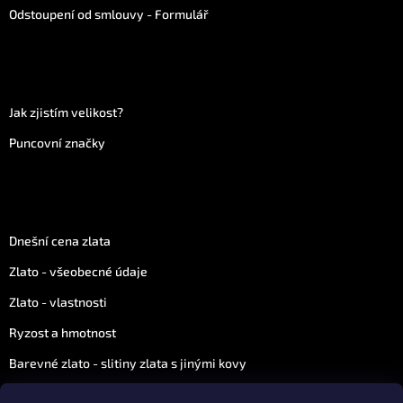
Odstoupení od smlouvy - Formulář
Více informací
Jak zjistím velikost?
Puncovní značky
Vše o zlatu
Dnešní cena zlata
Zlato - všeobecné údaje
Zlato - vlastnosti
Ryzost a hmotnost
Barevné zlato - slitiny zlata s jinými kovy
Zajímavosti ze světa zlata a diamantů