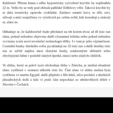
Kalifornii. Přitom hrana z něho hypoteticky vytvořené krychle by nepřesáhla
22 m. Vešlo by se tedy pod oblouk pařížské Eiffelovy věže. Taková krychle by
se dala teoreticky opravdu vyskládat. Zatímco ostatní kovy se těží, taví,
užívají a mizí rozptýleny ve výrobcích po celém světě, kde korodují a ztrácejí
se, zlato ne.
Odhaduje se, že každoročně bude přicházet na trh kolem dvou až tří tisíc tun
zlata, pokud nebudou objevena další významná ložiska nebo pokud nebudou
vyvinuty zcela nové revoluční technologie těžby. I v tom je jeho výjimečnost.
Centrální banky dnešního světa jej skladují na 32 tisíc tun a další desítky tisíc
tun se určitě najdou mezi různými fondy, soukromými sběrateli nebo
obyčejnými lidmi v podobě zlatých šperků, mincí nebo zlatých cihliček.
Ve slitku, který se právě nyní obchoduje třeba v Zürichu, je možná obsažené
zlato vytěžené v rozmezí několik tisíc let. Část zlata ve slitku možná byla
vytěžena ve starém Egyptě, další připlulo z říše Inků, něco pochází z dnešních
jihoafrických dolů a kdo ví jestli část nepochází ze středověkých těžeb v
Jílovém v Čechách.
Z
á
p