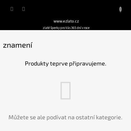
Přejít
Nákupn
na
obsah
košík
www.ezlato.cz
zlaté šperky pro Vás 365 dní v roce
znamení
Produkty teprve připravujeme.
Můžete se ale podívat na ostatní kategorie.